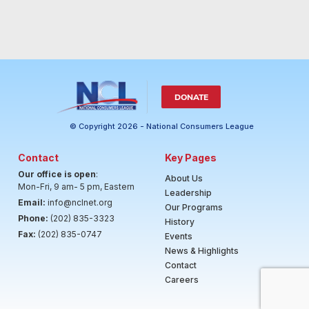
DONATE
© Copyright 2026 - National Consumers League
Contact
Key Pages
Our office is open
:
About Us
Mon-Fri, 9 am- 5 pm, Eastern
Leadership
Email:
info@nclnet.org
Our Programs
Phone:
(202) 835-3323
History
Fax:
(202) 835-0747
Events
News & Highlights
Contact
Careers